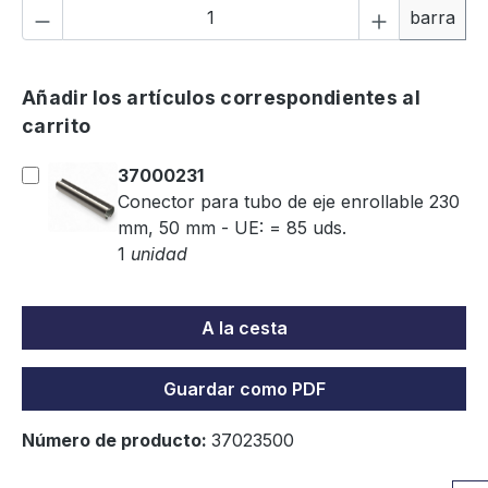
Cantidad del producto: introduce la can
barra
Añadir los artículos correspondientes al
carrito
37000231
Conector para tubo de eje enrollable 230
mm, 50 mm - UE: = 85 uds.
1
unidad
A la cesta
Guardar como PDF
Número de producto:
37023500