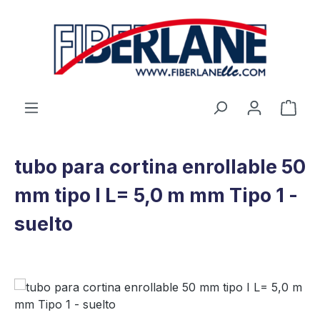
Saltar al contenido principal
El c
tubo para cortina enrollable 50
mm tipo I L= 5,0 m mm Tipo 1 -
suelto
Omitir galería de imágenes