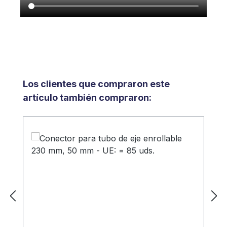
Omitir la galería de productos
Los clientes que compraron este
artículo también compraron: