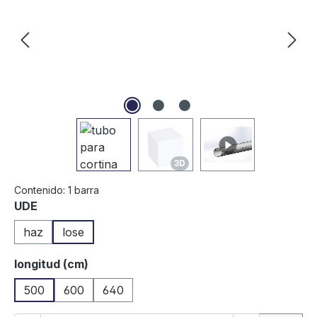
3D
Contenido:
1 barra
Seleccione
UDE
haz
lose
Seleccione
longitud (cm)
500
600
640