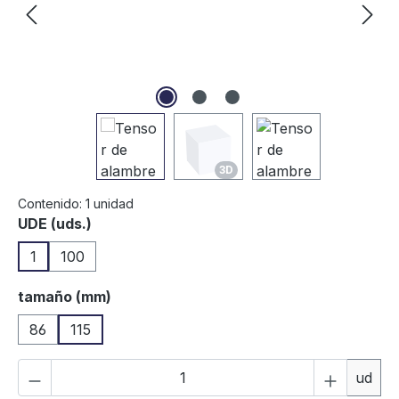
3D
Contenido:
1 unidad
Seleccione
UDE (uds.)
1
100
Seleccione
tamaño (mm)
86
115
Cantidad del producto: introduce la can
ud