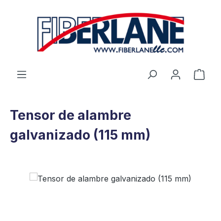
Saltar al contenido principal
El c
Tensor de alambre
galvanizado (115 mm)
Omitir galería de imágenes