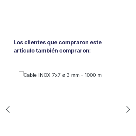
Omitir la galería de productos
Los clientes que compraron este
artículo también compraron: