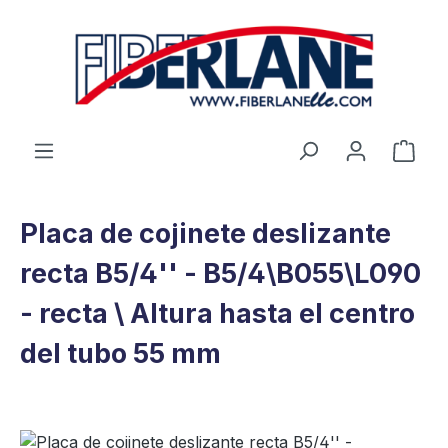
Saltar al contenido principal
El c
Placa de cojinete deslizante
recta B5/4'' - B5/4\B055\L090
- recta \ Altura hasta el centro
del tubo 55 mm
Omitir galería de imágenes