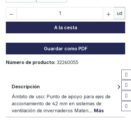
(Esta opción no está disponible en este momento.)
(Esta opción no está disponible en este
Cantidad del producto: introduce la can
ud
A la cesta
Guardar como PDF
Número de producto:
32260055
Descripción
Ámbito de uso: Punto de apoyo para ejes de
accionamiento de 42 mm en sistemas de
ventilación de invernaderos Materi…
Más