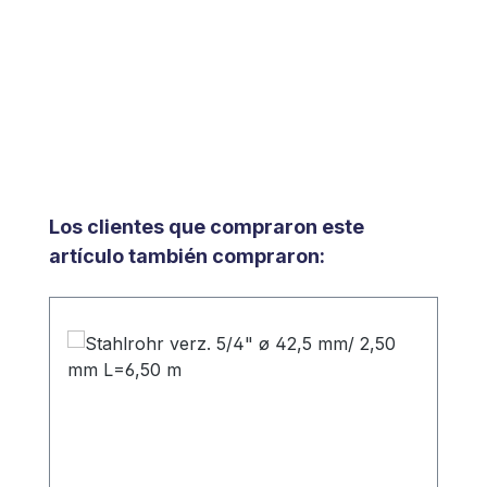
Omitir la galería de productos
Los clientes que compraron este
artículo también compraron: