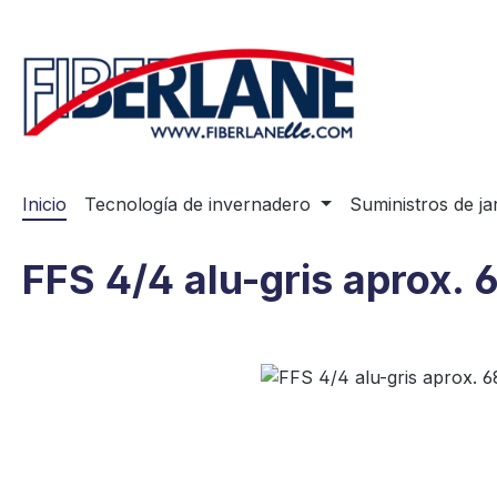
tar al contenido principal
Saltar a la búsqueda
Saltar a la navegación principal
Inicio
Tecnología de invernadero
Suministros de ja
FFS 4/4 alu-gris aprox.
Omitir galería de imágenes