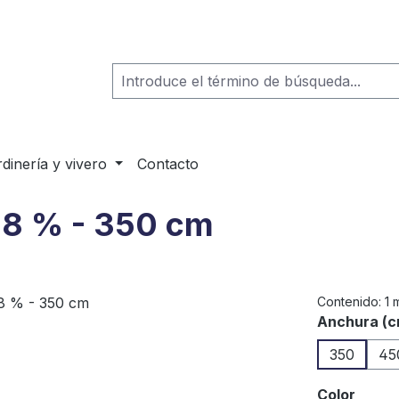
rdinería y vivero
Contacto
 68 % - 350 cm
Contenido:
1 
Seleccione
Anchura (c
350
45
Seleccione
Color