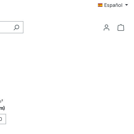
Español
El c
m²
m)
0