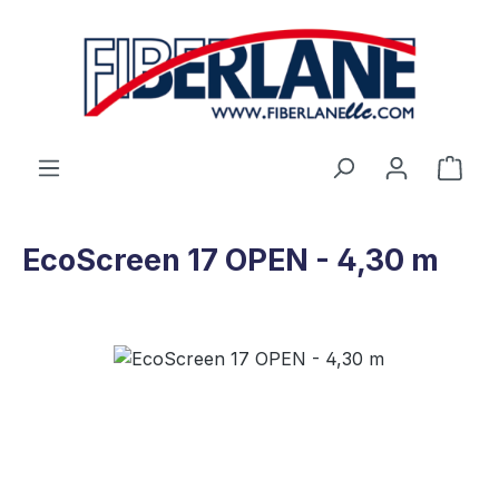
Saltar al contenido principal
El c
EcoScreen 17 OPEN - 4,30 m
Omitir galería de imágenes