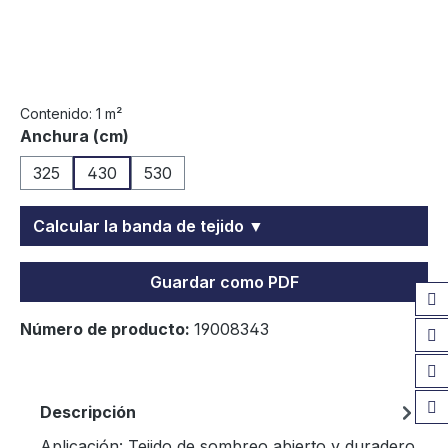
Contenido:
1 m²
Seleccione
Anchura (cm)
325
430
530
Calcular la banda de tejido ▼
Guardar como PDF
Número de producto:
19008343
Descripción
Aplicación: Tejido de sombreo abierto y duradero