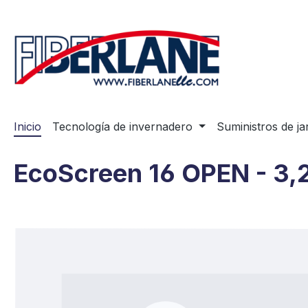
tar al contenido principal
Saltar a la búsqueda
Saltar a la navegación principal
Inicio
Tecnología de invernadero
Suministros de ja
EcoScreen 16 OPEN - 3,
Omitir galería de imágenes