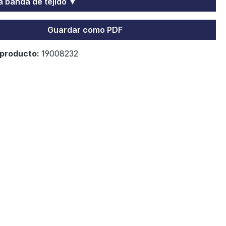
la banda de tejido ▼
Guardar como PDF
producto:
19008232