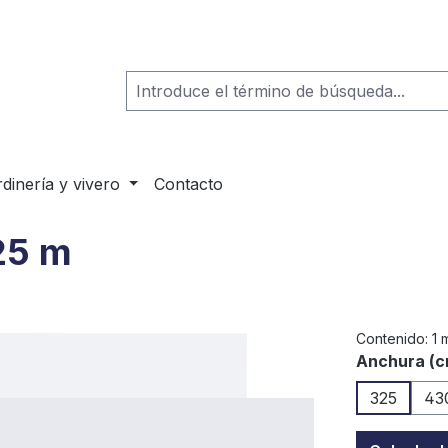
rdinería y vivero
Contacto
25 m
Contenido:
1 
Seleccione
Anchura (c
325
43